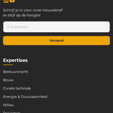
Schrijf je in voor onze nieuwsbrief
en blijf op de hoogte!
E
E
-
-
m
m
a
a
i
Verzend
i
l
l
E
*
-
m
Expertises
a
i
Bestuursrecht
l
E
Bouw
-
m
Civiele techniek
a
Energie & Duurzaamheid
i
l
Milieu