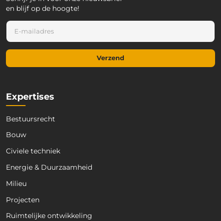
en blijf op de hoogte!
E
E
-
-
m
m
a
a
i
Verzend
i
l
l
E
*
-
m
Expertises
a
i
Bestuursrecht
l
E
Bouw
-
m
Civiele techniek
a
Energie & Duurzaamheid
i
l
Milieu
Projecten
Ruimtelijke ontwikkeling