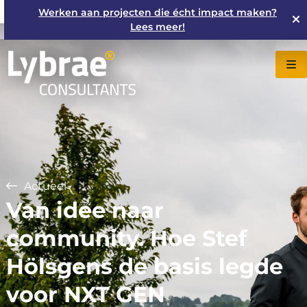
Werken aan projecten die écht impact maken?
Lees meer!
Actueel
Van idee naar
community. Hoe Stef
Hölsgens de basis legde
voor NXT GEN