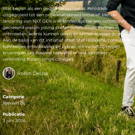
Wat begon als een gedachtenspinsel, is inmiddels
uitgegroeid tot een organisatiebreed initiatief. Met de
lancering van NXT GEN is er binnen Lybrae een community
gecreëerd waarin young professionals elkaar kunnen
ontmoeten, kennis kunnen delen en samen kunnen groeien.
Aan de basis van dit initiatief staat Stef Hölsgens, consultant
ruimtelijke ontwikkeling bij Lybrae, die vanuit zijn eigen
ervaringen zag hoeveel behoefte er was aan meer
verbinding tussen jonge collega's.
Robin Deuss
Categorie
Werken bij
Publicatie
3 juni 2026