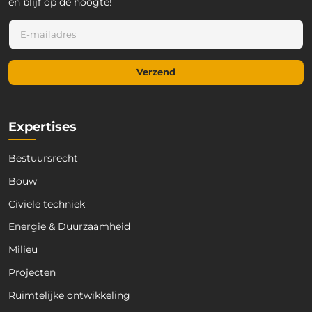
en blijf op de hoogte!
E
E
-
-
m
m
a
a
i
Verzend
i
l
l
E
*
-
m
Expertises
a
i
Bestuursrecht
l
E
Bouw
-
m
Civiele techniek
a
Energie & Duurzaamheid
i
l
Milieu
Projecten
Ruimtelijke ontwikkeling