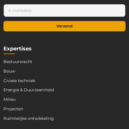
E
E
-
-
m
m
a
a
i
Verzend
i
l
l
E
*
-
m
Expertises
a
i
Bestuursrecht
l
E
Bouw
-
m
Civiele techniek
a
Energie & Duurzaamheid
i
l
Milieu
Projecten
Ruimtelijke ontwikkeling