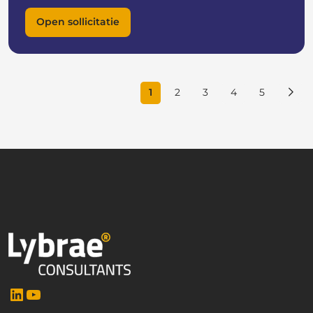
Open sollicitatie
1
2
3
4
5
LinkedIn
YouTube