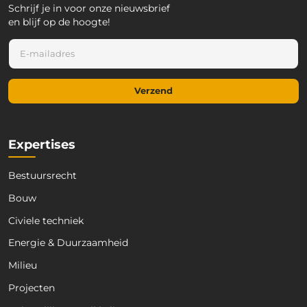
Schrijf je in voor onze nieuwsbrief
en blijf op de hoogte!
E
E
-
-
m
m
a
a
i
Verzend
i
l
l
E
*
-
m
Expertises
a
i
Bestuursrecht
l
*
Bouw
Civiele techniek
Energie & Duurzaamheid
Milieu
Projecten