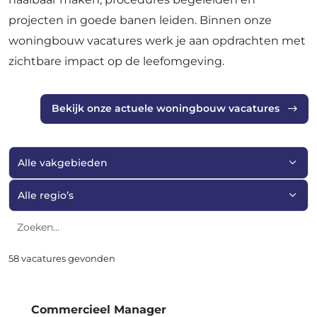
projecten in goede banen leiden. Binnen onze
woningbouw vacatures werk je aan opdrachten met
zichtbare impact op de leefomgeving.
Bekijk onze actuele woningbouw vacatures
Filter op vakgebied
Filter op regio
Zoeken
58 vacatures gevonden
Commercieel Manager