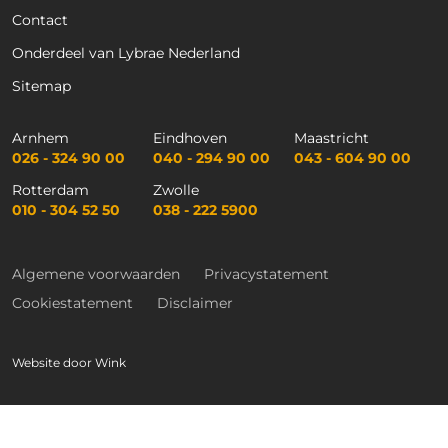
Contact
Onderdeel van Lybrae Nederland
Sitemap
Arnhem
Eindhoven
Maastricht
026 - 324 90 00
040 - 294 90 00
043 - 604 90 00
Rotterdam
Zwolle
010 - 304 52 50
038 - 222 5900
Algemene voorwaarden
Privacystatement
Cookiestatement
Disclaimer
Website door
Wink