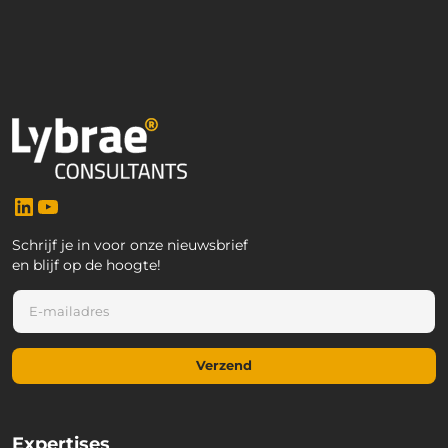
LinkedIn
YouTube
Schrijf je in voor onze nieuwsbrief
en blijf op de hoogte!
E
E
-
-
m
m
a
a
i
Verzend
i
l
l
*
*
E
-
Expertises