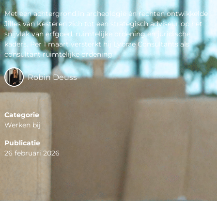
Met een achtergrond in archeologie én rechten ontwikkelde
Jilles van Kesteren zich tot een strategisch adviseur op het
snijvlak van erfgoed, ruimtelijke ordening en juridische
kaders. Per 1 maart versterkt hij Lybrae Consultants als
consultant ruimtelijke ordening.
Robin Deuss
Categorie
Werken bij
Publicatie
26 februari 2026