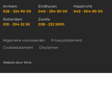
Arnhem
Eindhoven
Maastricht
026 - 324 90 00
040 - 294 90 00
043 - 604 90 00
Rotterdam
Zwolle
010 - 304 52 50
038 - 222 5900
Algemene voorwaarden
Privacystatement
Cookiestatement
Disclaimer
Website door
Wink
Lees hier meer!