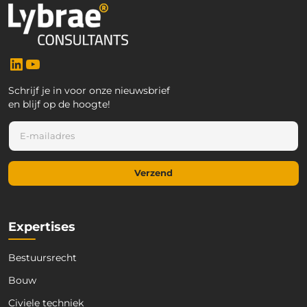
LinkedIn
YouTube
Schrijf je in voor onze nieuwsbrief
en blijf op de hoogte!
E
E
-
-
m
m
a
a
i
Verzend
i
l
l
E
*
-
m
Expertises
a
i
Bestuursrecht
l
E
Bouw
-
m
Civiele techniek