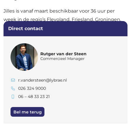
Jilles is vanaf maart beschikbaar voor 36 uur per
week in de regio’s Flevoland, Friesland, Groningen,
Drenthe en Overijssel.
Direct contact
Voor meer informatie kun je contact opnemen met
Rutger van der Steen.
Rutger van der Steen
Commercieel Manager
r.vandersteen@lybrae.nl
026 324 9000
06 – 48 33 23 21
Bel me terug