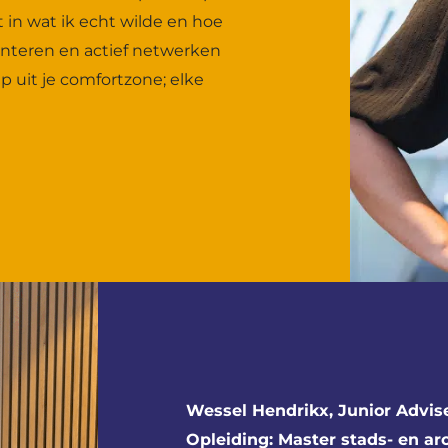
 in wat ik echt wilde en hoe
ënteren en actief netwerken
 uit je comfortzone; elke
Wessel Hendrikx, Junior Advis
Opleiding: Master stads- en ar