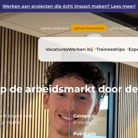
Werken aan projecten die écht impact maken? Lees meer!
Lybrae Nederland
Lybrae Consultants
Lybrae Academie
Vacatures
Werken bij
Traineeships
Expe
op de arbeidsmarkt door d
arkt begint met
Categorie
 je studie.
Ervaringen
Publicatie