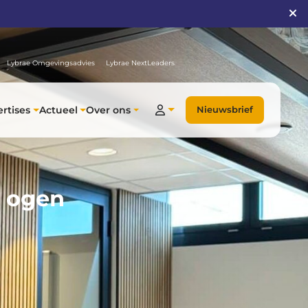
Lybrae Omgevingsadvies
Lybrae NextLeaders
rtises
Actueel
Over ons
Nieuwsbrief
e ogen