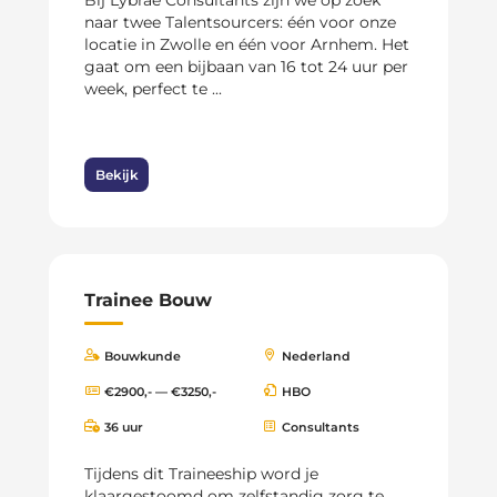
Bij Lybrae Consultants zijn we op zoek
naar twee Talentsourcers: één voor onze
locatie in Zwolle en één voor Arnhem. Het
gaat om een bijbaan van 16 tot 24 uur per
week, perfect te ...
Bekijk
Trainee Bouw
Bouwkunde
Nederland
€2900,- — €3250,-
HBO
36 uur
Consultants
Tijdens dit Traineeship word je
klaargestoomd om zelfstandig zorg te