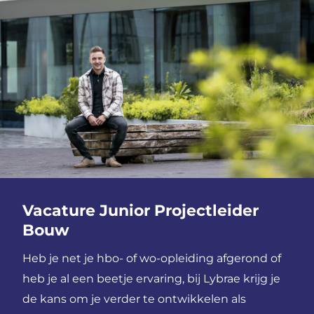
Vacature Junior Projectleider
Bouw
Heb je net je hbo- of wo-opleiding afgerond of
heb je al een beetje ervaring, bij Lybrae krijg je
de kans om je verder te ontwikkelen als