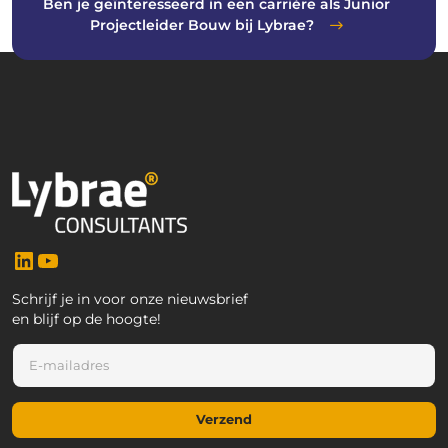
Ben je geïnteresseerd in een carrière als Junior
Projectleider Bouw bij Lybrae?
LinkedIn
YouTube
Schrijf je in voor onze nieuwsbrief
en blijf op de hoogte!
E
E
-
-
m
m
a
a
i
Verzend
i
l
l