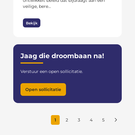
ontwikkelt beleid dat bijdraagt aan een
veilige, bere...
Bekijk
Jaag die droombaan na!
Verstuur een open sollicitatie.
Open sollicitatie
1
2
3
4
5