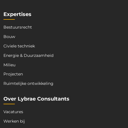
E
*
-
m
Expertises
a
i
Bestuursrecht
l
*
Bouw
Civiele techniek
Energie & Duurzaamheid
Milieu
Projecten
Ruimtelijke ontwikkeling
Over Lybrae Consultants
Vacatures
Werken bij