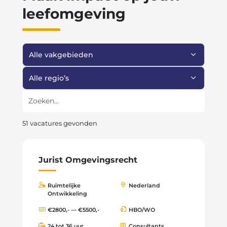
leefomgeving
Filter op vakgebied
Filter op regio
Zoeken
51 vacatures gevonden
Jurist Omgevingsrecht
Ruimtelijke
Nederland
Ontwikkeling
€2800,- — €5500,-
HBO/WO
24 tot 36 uur
Consultants