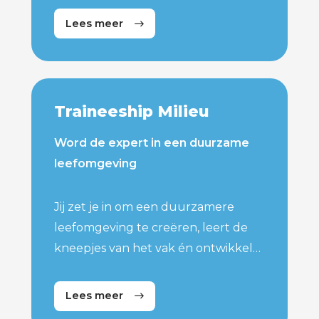
uitdagingen zoals de woningnood,
Lees meer
duurzaam bouwen, mobiliteit en
infrastructuur en hoe je bijdraagt
aan een leefbare omgeving.
Traineeship Milieu
Word de expert in een duurzame
leefomgeving
Jij zet je in om een duurzamere
leefomgeving te creëren, leert de
kneepjes van het vak én ontwikkelt
je tot specialist op het gebied van
milieu. Als Trainee Milieu bij Lybrae
Lees meer
Consultants kun je kiezen voor een