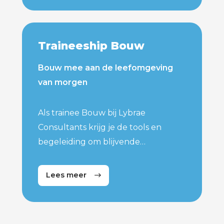
toekomst als vergunningverlener of
toezichthouder milieu en/of energie.
Traineeship Bouw
Bouw mee aan de leefomgeving
van morgen
Als trainee Bouw bij Lybrae
Consultants krijg je de tools en
begeleiding om blijvende
verandering te realiseren als
vergunningverlener of
Lees meer
toezichthouder bouw.