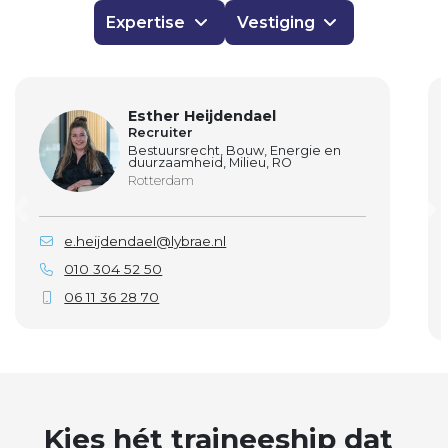
Expertise
Vestiging
Esther Heijdendael
Recruiter
Bestuursrecht, Bouw, Energie en
duurzaamheid, Milieu, RO
Rotterdam
e.heijdendael@lybrae.nl
010 304 52 50
06 11 36 28 70
Kies hét traineeship dat