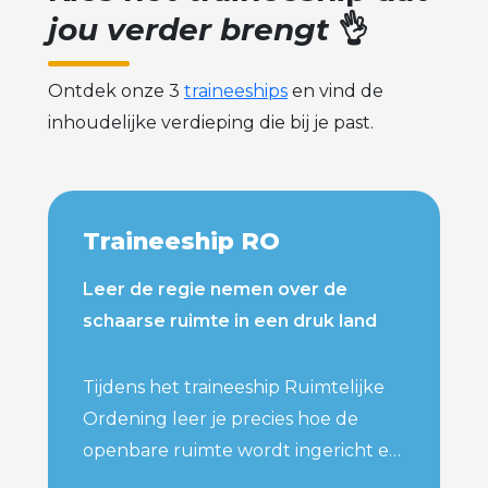
jou verder brengt
👌
Ontdek onze 3
traineeships
en vind de
inhoudelijke verdieping die bij je past.
Traineeship RO
Leer de regie nemen over de
schaarse ruimte in een druk land
Tijdens het traineeship Ruimtelijke
Ordening leer je precies hoe de
openbare ruimte wordt ingericht en
gebruikt. Je duikt in actuele