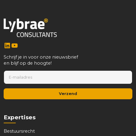
LinkedIn
YouTube
Schrijf je in voor onze nieuwsbrief
en blijf op de hoogte!
E
E
-
-
m
m
a
a
i
Verzend
i
l
l
*
*
*
Expertises
Bestuursrecht