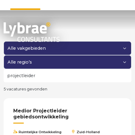
Filter op vakgebied
Filter op regio
Zoeken
5 vacatures gevonden
Medior Projectleider
gebiedsontwikkeling
Ruimtelijke Ontwikkeling
Zuid-Holland