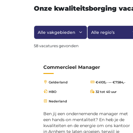
Onze kwaliteitsborging vac
Filter op vakgebied
Filter op regio
58 vacatures gevonden
Commercieel Manager
Gelderland
€4105,- — €7584,-
HBO
32 tot 40 uur
Nederland
Ben jij een ondernemende manager met
een hands-on mentaliteit? En heb je de
kwaliteiten en de energie om ons kantoor
in Arnhem te laten groeien, terwijl je