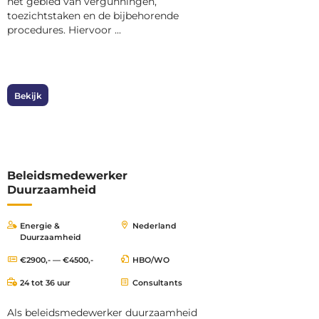
het gebied van vergunningen,
toezichtstaken en de bijbehorende
procedures. Hiervoor ...
Bekijk
Beleidsmedewerker
Duurzaamheid
Energie &
Nederland
Duurzaamheid
€2900,- — €4500,-
HBO/WO
24 tot 36 uur
Consultants
Als beleidsmedewerker duurzaamheid