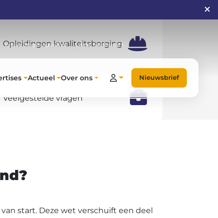
Opleidingen kwaliteitsborging
Lybrae Omgevingsadvies
Lybrae NextLeaders
rtises
Actueel
Over ons
Nieuwsbrief
Veelgestelde vragen
and?
an start. Deze wet verschuift een deel