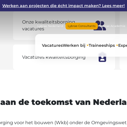
Werken aan projecten die écht impact maken? Lees meer!
Onze kwaliteitsborging
Lybrae Nederland
Lybrae Consultants
Lybrae Academie
vacatures
Vacatures
Werken bij
Traineeships
Expe
Vacatures kwaliteitsborging
 aan de toekomst van Nederl
sborging voor het bouwen (Wkb) onder de Omgevingswet v