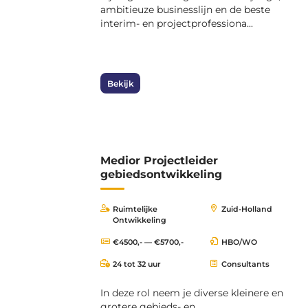
ambitieuze businesslijn en de beste
interim- en projectprofessiona...
Bekijk
Medior Projectleider
gebiedsontwikkeling
Ruimtelijke
Zuid-Holland
Ontwikkeling
€4500,- — €5700,-
HBO/WO
24 tot 32 uur
Consultants
In deze rol neem je diverse kleinere en
grotere gebieds- en