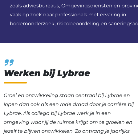
zoals
adviesbureaus
, Omgevingsdiensten en
provin
vaak op zoek naar professionals met ervaring in
bodemonderzoek, risicobeoordeling en saneringsad
Werken bij Lybrae
Groei en ontwikkeling staan centraal bij Lybrae en
lopen dan ook als een rode draad door je carrière bij
Lybrae. Als collega bij Lybrae werk je in een
omgeving waar jij de ruimte krijgt om te groeien en
jezelf te blijven ontwikkelen. Zo ontvang je jaarlijks