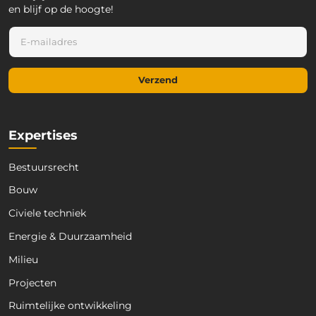
en blijf op de hoogte!
*
E
E
-
-
m
m
a
a
Verzend
i
i
l
l
*
*
Expertises
Bestuursrecht
Bouw
Civiele techniek
Energie & Duurzaamheid
Milieu
Projecten
Ruimtelijke ontwikkeling