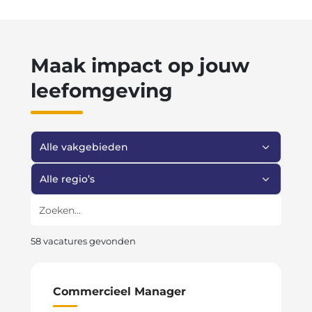
Maak impact op jouw
leefomgeving
Filter op vakgebied
Filter op regio
Zoeken
58 vacatures gevonden
Commercieel Manager