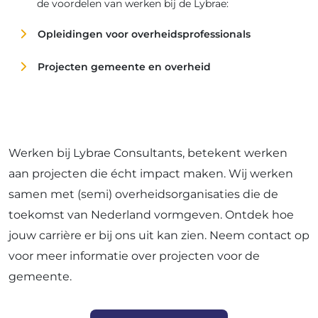
de voordelen van werken bij de Lybrae:
Opleidingen voor overheidsprofessionals
Employee benefits zoals een collectieve
ziektekostenverzekering en fietsplan;
Projecten gemeente en overheid
Een lease auto of reiskostenvergoeding;
25 vakantiedagen en 8% vakantiegeld;
Een laptop en mobiele telefoon;
Evenementen die in het teken staan van
Werken bij Lybrae Consultants, betekent werken
provincies
andere
verbinding, kennisdeling en plezier.
Lybrae Academy.
aan projecten die écht impact maken. Wij werken
overheidsdiensten
samen met (semi) overheidsorganisaties die de
toekomst van Nederland vormgeven. Ontdek hoe
jouw carrière er bij ons uit kan zien. Neem contact op
voor meer informatie over projecten voor de
gemeente.