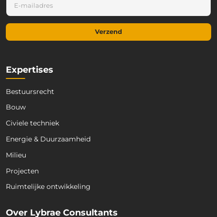
-
-
m
m
a
a
i
Verzend
i
l
l
E
*
-
m
Expertises
a
i
Bestuursrecht
l
*
Bouw
Civiele techniek
Energie & Duurzaamheid
Milieu
Projecten
Ruimtelijke ontwikkeling
Over Lybrae Consultants