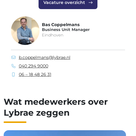
Vacature overzicht
Bas Coppelmans
Business Unit Manager
Eindhoven
b.coppelmans@lybrae.nl
040 294 9000
06 – 18 48 26 31
Wat medewerkers over
Lybrae zeggen