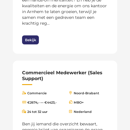
kwaliteiten en de energie om ons kantoor
in Arnhem te laten groeien, terwijl je
samen met een gedreven team een
krachtig reg...
Bekijk
Commercieel Medewerker (Sales
Support)
Commercie
Noord-Brabant
€2674,- — €4423,-
MBO+
24 tot 32 uur
Nederland
Ben jij iemand die overzicht bewaart,
energie krijgt van organiseren én graag