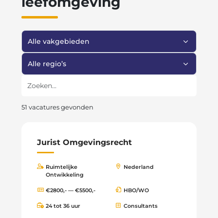
leefomgeving
Filter op vakgebied
Filter op regio
Zoeken
51 vacatures gevonden
Jurist Omgevingsrecht
Ruimtelijke
Nederland
Ontwikkeling
€2800,- — €5500,-
HBO/WO
24 tot 36 uur
Consultants