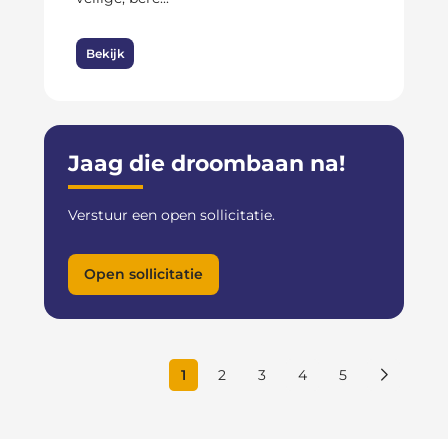
Bekijk
Jaag die droombaan na!
Verstuur een open sollicitatie.
Open sollicitatie
1
2
3
4
5