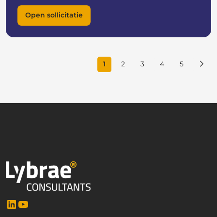
Open sollicitatie
1
2
3
4
5
LinkedIn
YouTube