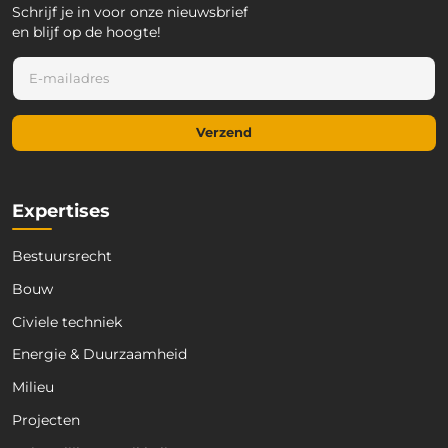
Schrijf je in voor onze nieuwsbrief
en blijf op de hoogte!
E
E
-
-
m
m
a
a
i
Verzend
i
l
l
E
*
-
m
Expertises
a
i
Bestuursrecht
l
E
Bouw
-
m
Civiele techniek
a
Energie & Duurzaamheid
i
l
Milieu
Projecten