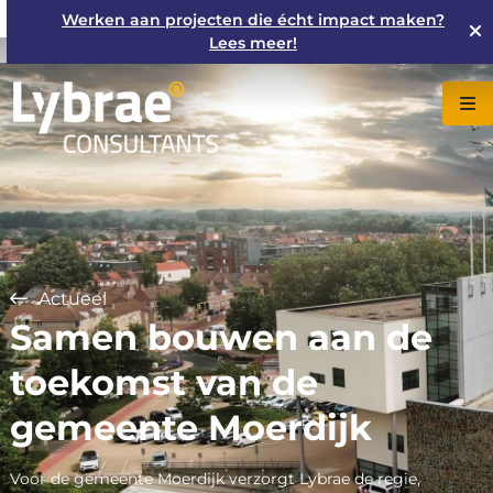
Werken aan projecten die écht impact maken?
Lees meer!
Actueel
Samen bouwen aan de
toekomst van de
gemeente Moerdijk
Voor de gemeente Moerdijk verzorgt Lybrae de regie,