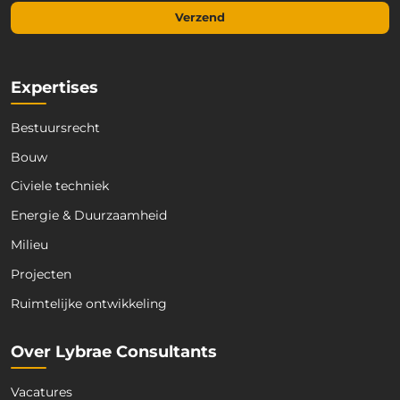
a
i
Verzend
i
l
l
E
*
-
m
Expertises
a
i
Bestuursrecht
l
E
Bouw
-
m
Civiele techniek
a
Energie & Duurzaamheid
i
l
Milieu
Projecten
Ruimtelijke ontwikkeling
Over Lybrae Consultants
Vacatures