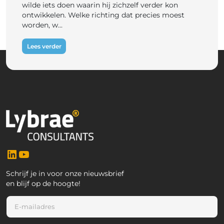
wilde iets doen waarin hij zichzelf verder kon
ontwikkelen. Welke richting dat precies moest
worden, w...
Lees verder
LinkedIn
YouTube
Schrijf je in voor onze nieuwsbrief
en blijf op de hoogte!
E
E
-
-
m
m
a