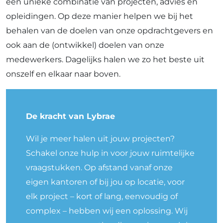
een unieke combinatie van projecten, advies en
opleidingen. Op deze manier helpen we bij het
behalen van de doelen van onze opdrachtgevers en
ook aan de (ontwikkel) doelen van onze
medewerkers. Dagelijks halen we zo het beste uit
onszelf en elkaar naar boven.
De kracht van Lybrae
Wil je meer halen uit jouw projecten?
Schakel onze hulp in voor jouw ruimtelijke
vraagstukken. Op afstand vanaf onze
eigen kantoren of bij jou op locatie, voor
elk project – kort of lang, eenvoudig of
complex – hebben wij een oplossing. Wij