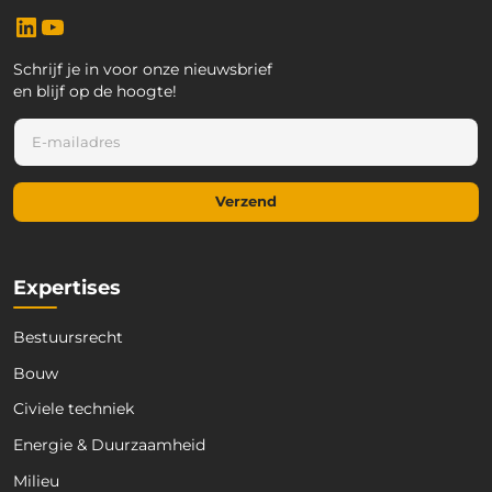
LinkedIn
YouTube
Schrijf je in voor onze nieuwsbrief
en blijf op de hoogte!
*
E
*
-
E
m
-
a
m
Verzend
i
a
l
i
*
l
Expertises
Bestuursrecht
Bouw
Civiele techniek
Energie & Duurzaamheid
Milieu