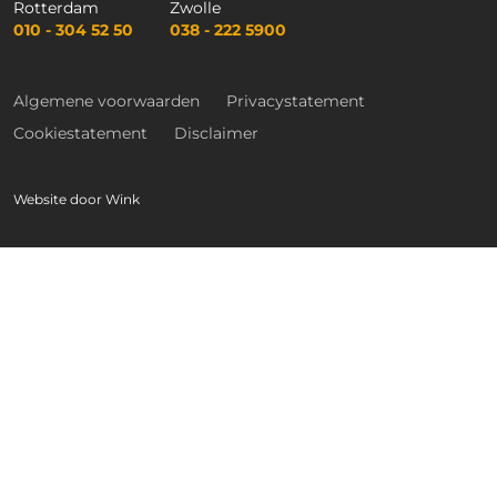
Rotterdam
Zwolle
010 - 304 52 50
038 - 222 5900
Algemene voorwaarden
Privacystatement
Cookiestatement
Disclaimer
Website door
Wink