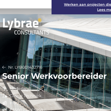
Werken aan projecten di
Lees me
Nr. LYB001432716
Senior Werkvoorbereider
Nederland
Civiele Techniek
HBO
€3500,- — €5250,-