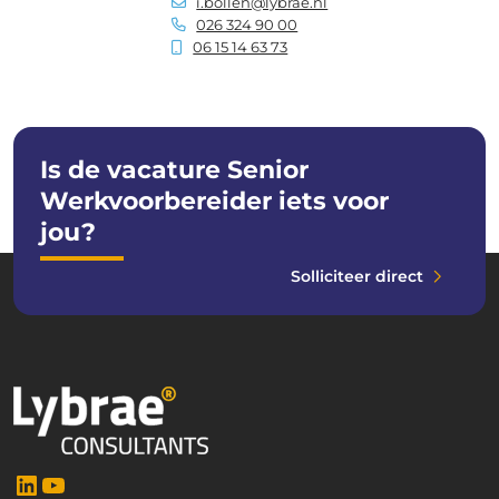
i.bollen@lybrae.nl
026 324 90 00
06 15 14 63 73
Is de vacature Senior
Werkvoorbereider iets voor
jou?
Solliciteer direct
LinkedIn
YouTube