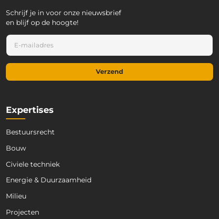
Schrijf je in voor onze nieuwsbrief
en blijf op de hoogte!
*
E
*
-
E
m
-
a
m
Verzend
i
a
l
i
*
l
Expertises
Bestuursrecht
Bouw
Civiele techniek
Energie & Duurzaamheid
Milieu
Projecten