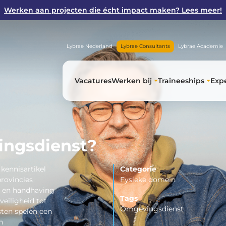
Werken aan projecten die écht impact maken? Lees meer!
Lybrae Nederland
Lybrae Consultants
Lybrae Academie
Vacatures
Werken bij
Traineeships
Expe
ingsdienst?
kennisartikel
Categorie
rovincies
Fysieke domein
t en handhaving
Tags
veiligheid tot
Omgevingsdienst
ten spelen een
n