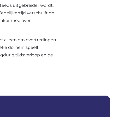
steeds uitgebreider wordt,
egelijkertijd verschuift de
vaker mee over
et alleen om overtredingen
sieke domein speelt
gdurig tijdsverloop
en de