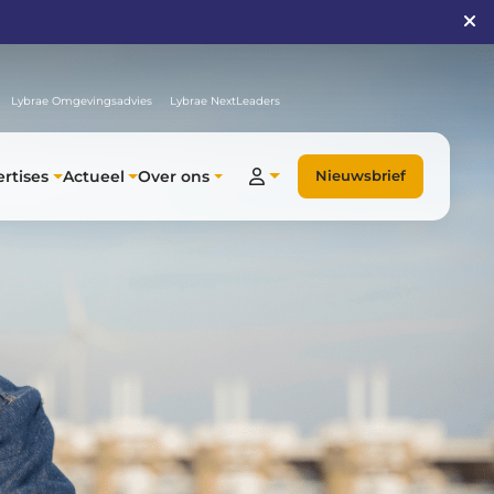
Lybrae Omgevingsadvies
Lybrae NextLeaders
rtises
Actueel
Over ons
Nieuwsbrief