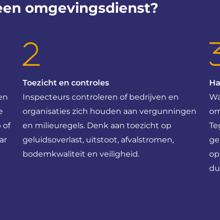
een
omgevingsdienst?
Toezicht en controles
Ha
en
Inspecteurs controleren of bedrijven en
Wa
e
organisaties zich houden aan vergunningen
om
 of
en milieuregels. Denk aan toezicht op
Te
ar
geluidsoverlast, uitstoot, afvalstromen,
ge
bodemkwaliteit en veiligheid.
op
du