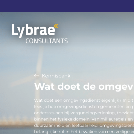
Kennisbank
Wat doet de omgev
Wat doet een omgevingsdienst eigenlijk? In dit 
lees je hoe omgevingsdiensten gemeenten en p
ondersteunen bij vergunningverlening, toezich
binnen het fysieke domein. Van milieuregels en 
duurzaamheid en leefbaarheid: omgevingsdiens
belangrijke rol in het bewaken van een veilige e