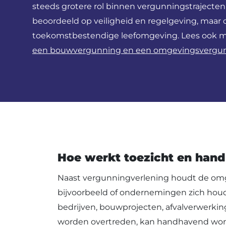
steeds grotere rol binnen vergunningstrajecten
beoordeeld op veiligheid en regelgeving, maar 
toekomstbestendige leefomgeving. Lees ook 
een bouwvergunning en een omgevingsvergu
Hoe werkt toezicht en han
Naast vergunningverlening houdt de omge
bijvoorbeeld of ondernemingen zich hou
bedrijven, bouwprojecten, afvalverwerkin
worden overtreden, kan handhavend worde