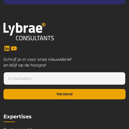
LinkedIn
YouTube
Schrijf je in voor onze nieuwsbrief
en blijf op de hoogte!
E
E
-
-
m
m
a
a
i
Verzend
i
l
l
*
*
*
Expertises