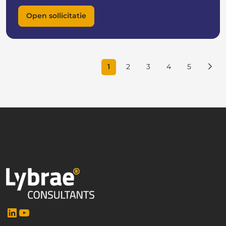
Open sollicitatie
1
2
3
4
5
LinkedIn
YouTube