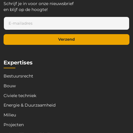
Schrijf je in voor onze nieuwsbrief
en blijf op de hoogte!
E
E
-
-
m
m
a
a
i
Verzend
i
l
l
*
*
E
-
Expertises
m
a
Bestuursrecht
i
l
Bouw
Civiele techniek
Energie & Duurzaamheid
Milieu
Projecten