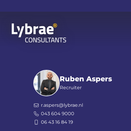
Ruben Aspers
Recruiter
r.aspers@lybrae.nl
043 604 9000
06 43 16 84 19