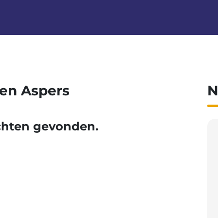
ben Aspers
N
chten gevonden.