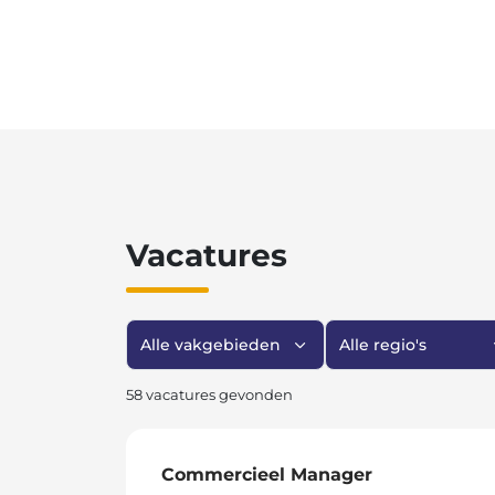
Vacatures
Filter op vakgebied
Filter op regio
58 vacatures gevonden
Commercieel Manager