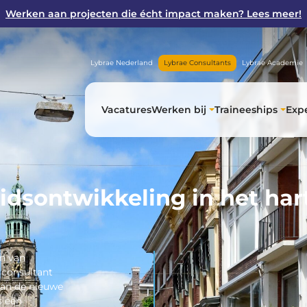
Werken aan projecten die écht impact maken? Lees meer!
Lybrae Nederland
Lybrae Consultants
Lybrae Academie
Vacatures
Werken bij
Traineeships
Expe
eidsontwikkeling in het har
en van
 consultant
van de nieuwe
s een