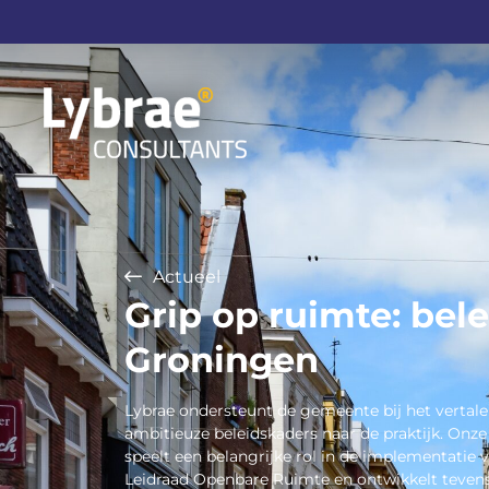
Actueel
Grip op ruimte: bel
Groningen
Lybrae ondersteunt de gemeente bij het vertal
ambitieuze beleidskaders naar de praktijk. Onze
speelt een belangrijke rol in de implementatie 
Leidraad Openbare Ruimte en ontwikkelt teven