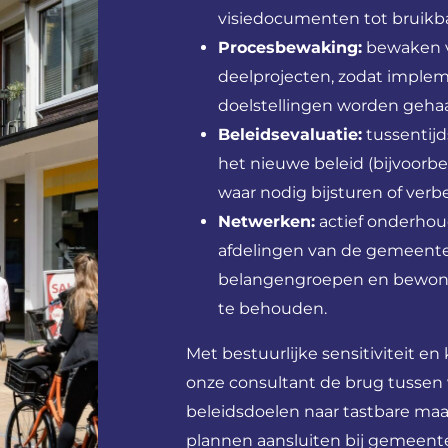
visiedocumenten tot bruikba
Procesbewaking:
bewaken v
deelprojecten, zodat implem
doelstellingen worden gehaa
Beleidsevaluatie:
tussentijd
het nieuwe beleid (bijvoorbe
waar nodig bijsturen of verb
Netwerken:
actief onderhou
afdelingen van de gemeente 
belangengroepen en bewoner
te behouden.
Met bestuurlijke sensitiviteit e
onze consultant de brug tussen vi
beleidsdoelen naar tastbare maa
plannen aansluiten bij gemeent