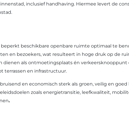
binnenstad, inclusief handhaving. Hiermee levert de cons
nstad.
 beperkt beschikbare openbare ruimte optimaal te ben
ten en bezoekers, wat resulteert in hoge druk op de rui
n dienen als ontmoetingsplaats én verkeersknooppunt e
 terrassen en infrastructuur.
ruisend en economisch sterk als groen, veilig en goed b
leidsdoelen zoals energietransitie, leefkwaliteit, mobilit
nnen
.