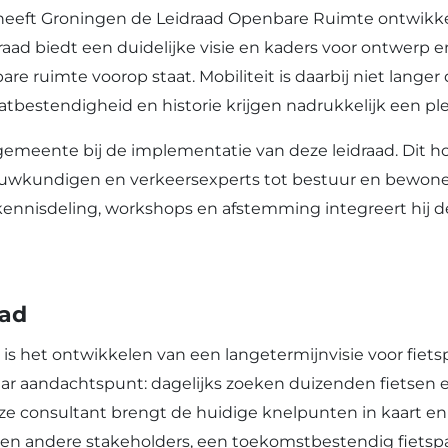
heeft Groningen de Leidraad Openbare Ruimte ontwikke
draad biedt een duidelijke visie en kaders voor ontwerp 
are ruimte voorop staat. Mobiliteit is daarbij niet langer
maatbestendigheid en historie krijgen nadrukkelijk een ple
meente bij de implementatie van deze leidraad. Dit hou
bouwkundigen en verkeersexperts tot bestuur en bewon
kennisdeling, workshops en afstemming integreert hij 
tad
is het ontwikkelen van een langetermijnvisie voor fiets
ar aandachtspunt: dagelijks zoeken duizenden fietsen ee
nze consultant brengt de huidige knelpunten in kaart e
 en andere stakeholders, een toekomstbestendig fietspar