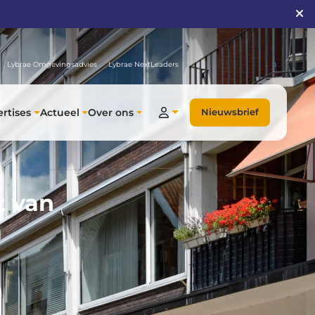
Lybrae Omgevingsadvies
Lybrae NextLeaders
rtises
Actueel
Over ons
Nieuwsbrief
t van