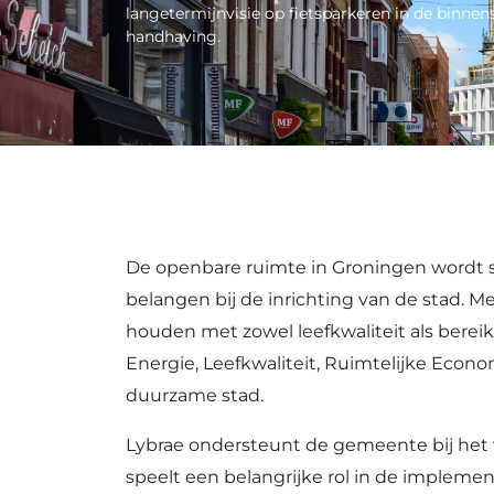
langetermijnvisie op fietsparkeren in de binnens
handhaving.
De openbare ruimte in Groningen wordt s
belangen bij de inrichting van de stad. M
houden met zowel leefkwaliteit als bere
Energie, Leefkwaliteit, Ruimtelijke Econ
duurzame stad.
Lybrae ondersteunt de gemeente bij het v
speelt een belangrijke rol in de implem