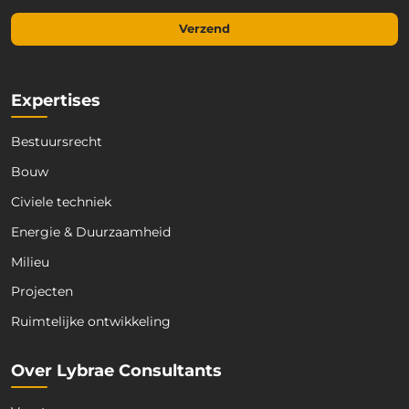
m
m
a
a
Verzend
i
i
l
l
*
E
-
Expertises
m
a
Bestuursrecht
i
l
Bouw
Civiele techniek
Energie & Duurzaamheid
Milieu
Projecten
Ruimtelijke ontwikkeling
Over Lybrae Consultants