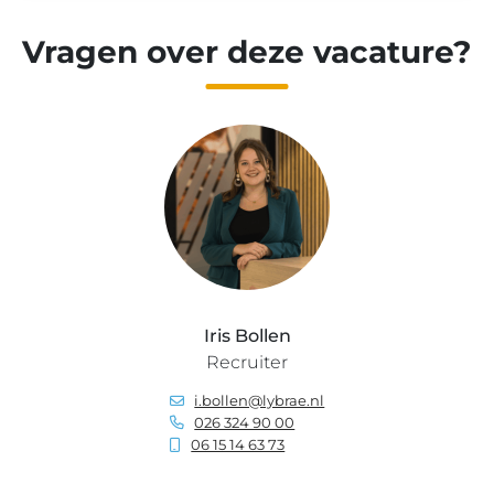
Vragen over deze vacature?
Iris Bollen
Recruiter
i.bollen@lybrae.nl
026 324 90 00
06 15 14 63 73