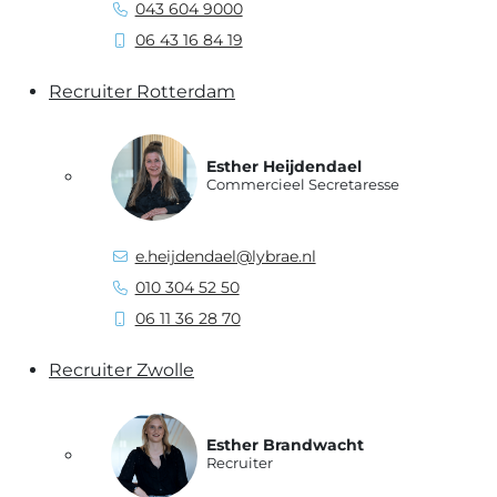
043 604 9000
06 43 16 84 19
Recruiter Rotterdam
Esther Heijdendael
Commercieel Secretaresse
e.heijdendael@lybrae.nl
010 304 52 50
06 11 36 28 70
Recruiter Zwolle
Esther Brandwacht
Recruiter