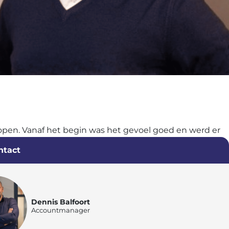
lopen. Vanaf het begin was het gevoel goed en werd er
 om een nog diversere adviseur te worden binnen de
ntact
jke opdrachten kan doen en kan blijven werken aan mijn
Dennis Balfoort
Accountmanager