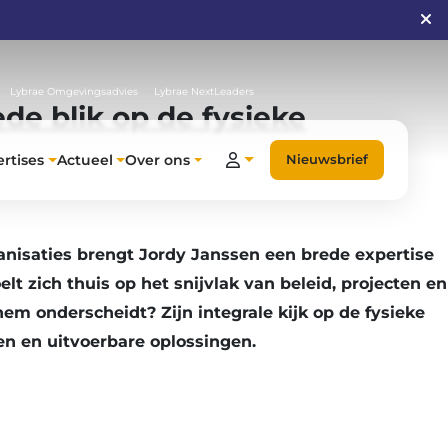
Lybrae Omgevingsadvies
Lybrae NextLeaders
de blik op de fysieke
rtises
Actueel
Over ons
Nieuwsbrief
anisaties brengt Jordy Janssen een brede expertise
elt zich thuis op het snijvlak van beleid, projecten en
em onderscheidt? Zijn integrale kijk op de fysieke
n en uitvoerbare oplossingen.