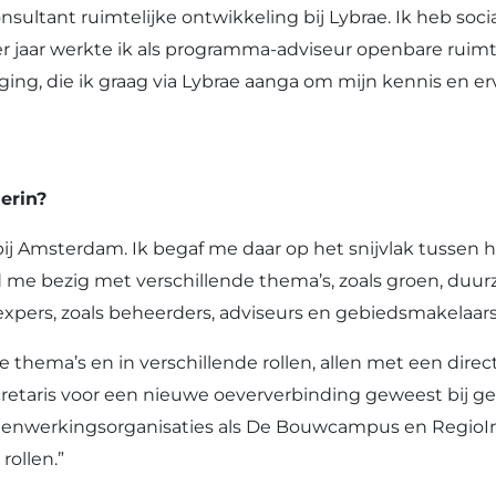
onsultant ruimtelijke ontwikkeling bij Lybrae. Ik heb so
vier jaar werkte ik als programma-adviseur openbare ru
ging, die ik graag via Lybrae aanga om mijn kennis en e
erin?
 bij Amsterdam. Ik begaf me daar op het snijvlak tussen 
d me bezig met verschillende thema’s, zoals groen, duur
xpers, zoals beheerders, adviseurs en gebiedsmakelaars
 thema’s en in verschillende rollen, allen met een direc
secretaris voor een nieuwe oeververbinding geweest bi
amenwerkingsorganisaties als De Bouwcampus en RegioIng
rollen.”