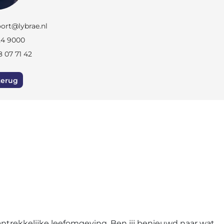
oort@lybrae.nl
24 9000
8 07 71 42
terug
antrekkelijke leefomgeving. Ben jij benieuwd naar wat