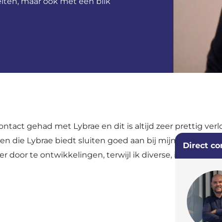
iten, maar ook met een blik
tact gehad met Lybrae en dit is altijd zeer prettig ver
en die Lybrae biedt sluiten goed aan bij mijn ambities
Direct co
er door te ontwikkelingen, terwijl ik diverse, inhoudeli