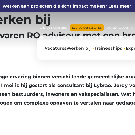
Werken aan projecten die écht impact maken? Lees meer!
rken bij
Lybrae Nederland
Lybrae Consultants
Lybrae Academie
varen RO adviseur met een bre
Vacatures
Werken bij
Traineeships
Expe
ange ervaring binnen verschillende gemeentelijke org
mei is hij gestart als consultant bij Lybrae. Jordy vo
ssen bestuurders, inwoners en vakspecialisten. Wat h
mogen om complexe opgaven te vertalen naar gedrage