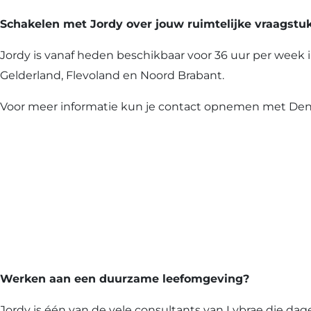
Schakelen met Jordy over jouw ruimtelijke vraagstu
Jordy is vanaf heden beschikbaar voor 36 uur per week 
Gelderland, Flevoland en Noord Brabant.
Voor meer informatie kun je contact opnemen met Denn
Werken aan een duurzame leefomgeving?
Jordy is één van de vele consultants van Lybrae die da