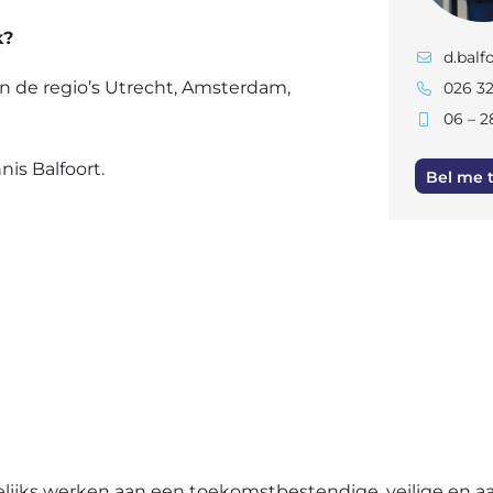
k?
d.balf
in de regio’s Utrecht, Amsterdam,
026 3
06 – 2
is Balfoort.
Bel me 
gelijks werken aan een toekomstbestendige, veilige en a