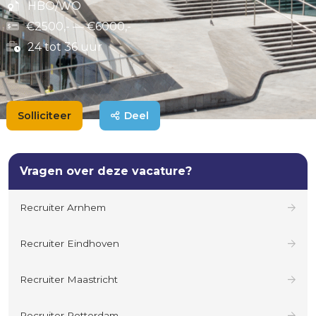
HBO/WO
€2500,- — €6000,-
24 tot 36 uur
Solliciteer
Deel
Vragen over deze vacature?
Recruiter Arnhem
Recruiter Eindhoven
Recruiter Maastricht
Recruiter Rotterdam