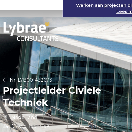
Werken aan projecten d
Lees m
Nr. LYB001432673
Projectleider Civiele
Techniek
Nederland
Civiele Techniek