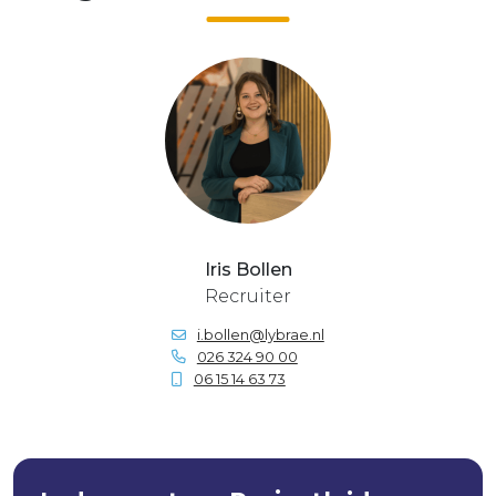
Iris Bollen
Recruiter
i.bollen@lybrae.nl
026 324 90 00
06 15 14 63 73