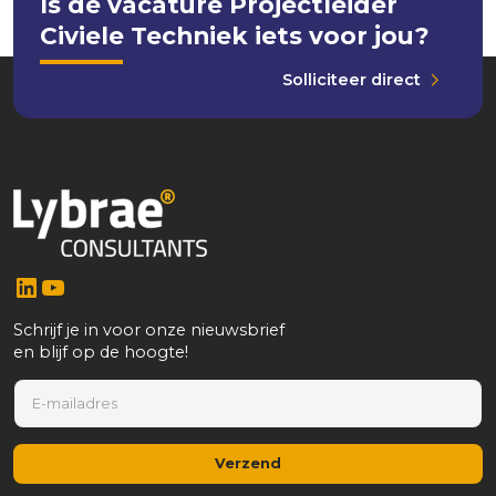
Is de vacature Projectleider
Civiele Techniek iets voor jou?
Solliciteer direct
LinkedIn
YouTube
Schrijf je in voor onze nieuwsbrief
en blijf op de hoogte!
*
E
E
-
-
m
m
a
a
Verzend
i
i
l