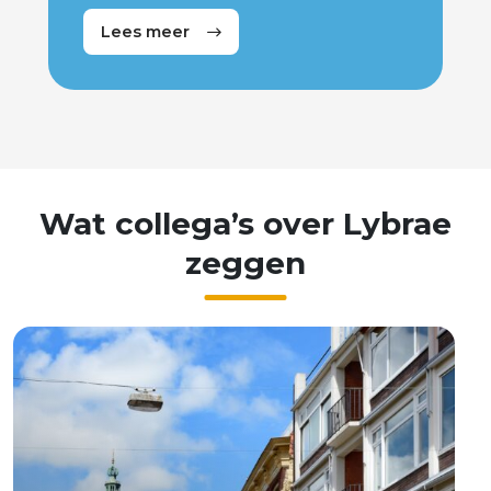
vergunningverlener of
Lees meer
toezichthouder bouw.
Wat
collega’s
over
Lybrae
zeggen