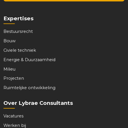
l
l
E
*
-
m
Expertises
a
i
Bestuursrecht
l
*
Bouw
Civiele techniek
Energie & Duurzaamheid
Milieu
Projecten
Ruimtelijke ontwikkeling
Over Lybrae Consultants
Vacatures
Werken bij