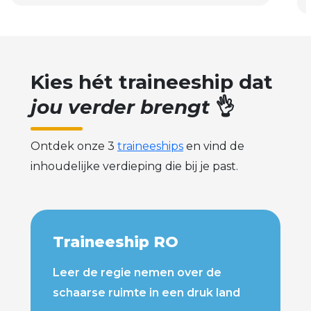
Kies hét traineeship dat
jou verder brengt
👌
Ontdek onze 3
traineeships
en vind de
inhoudelijke verdieping die bij je past.
Traineeship RO
Leer de regie nemen over de
schaarse ruimte in een druk land