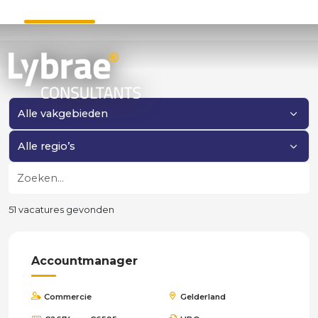
Filter op vakgebied
Filter op regio
Zoeken
51 vacatures gevonden
Accountmanager
Commercie
Gelderland