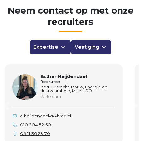
Neem
contact
op
met
onze
recruiters
Expertise
Vestiging
Esther Heijdendael
Recruiter
Bestuursrecht, Bouw, Energie en
duurzaamheid, Milieu, RO
Rotterdam
e.heijdendael@lybrae.nl
010 304 52 50
06 11 36 28 70