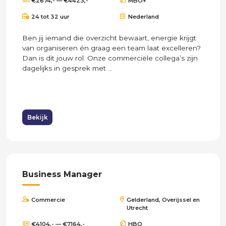
€2674,- — €4423,-
MBO+
24 tot 32 uur
Nederland
Ben jij iemand die overzicht bewaart, energie krijgt
van organiseren én graag een team laat excelleren?
Dan is dit jouw rol. Onze commerciële collega’s zijn
dagelijks in gesprek met ...
Bekijk
Business Manager
Commercie
Gelderland, Overijssel en
Utrecht
€4104,- — €7164,-
HBO