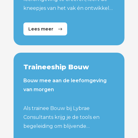
kneepjes van het vak én ontwikkelt
je tot specialist op het gebied van
milieu. Als Trainee Milieu bij Lybrae
Lees meer
Consultants kun je kiezen voor een
toekomst als vergunningverlener of
toezichthouder milieu en/of energie.
Traineeship Bouw
Bouw mee aan de leefomgeving
van morgen
Als trainee Bouw bij Lybrae
Consultants krijg je de tools en
begeleiding om blijvende
verandering te realiseren als