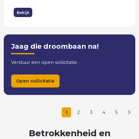
Bekijk
Jaag die droombaan na!
Verstuur een open sollicitatie.
Open sollicitatie
1
2
3
4
5
Betrokkenheid
en