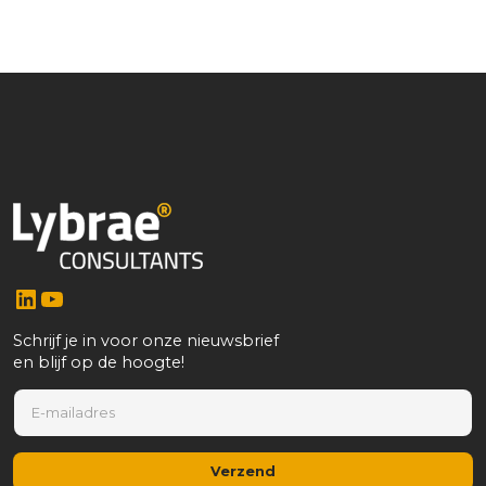
LinkedIn
YouTube
Schrijf je in voor onze nieuwsbrief
en blijf op de hoogte!
E
E
-
-
m
m
a
a
i
Verzend
i