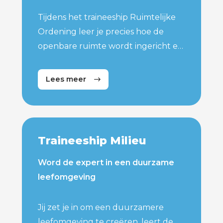
Tijdens het traineeship Ruimtelijke
Ordening leer je precies hoe de
openbare ruimte wordt ingericht en
gebruikt. Je duikt in actuele
uitdagingen zoals de woningnood,
Lees meer
duurzaam bouwen, mobiliteit en
infrastructuur en hoe je bijdraagt
aan een leefbare omgeving.
Traineeship Milieu
Word de expert in een duurzame
leefomgeving
Jij zet je in om een duurzamere
leefomgeving te creëren, leert de