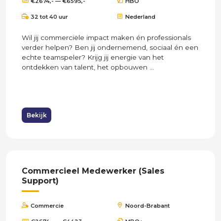
€2674,- — €6595,-
HBO
32 tot 40 uur
Nederland
Wil jij commerciële impact maken én professionals
verder helpen? Ben jij ondernemend, sociaal én een
echte teamspeler? Krijg jij energie van het
ontdekken van talent, het opbouwen ...
Bekijk
Commercieel Medewerker (Sales
Support)
Commercie
Noord-Brabant