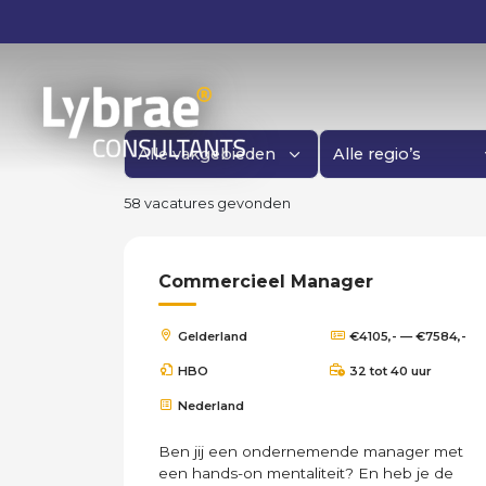
Filter op vakgebied
Filter op regio
58 vacatures gevonden
Commercieel Manager
Gelderland
€4105,- — €7584,-
HBO
32 tot 40 uur
Nederland
Ben jij een ondernemende manager met
een hands-on mentaliteit? En heb je de