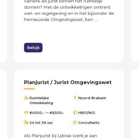
carrière als jurist binnen het ruimtelijk
domein? Met de ontwikkelingen omtrent
wet- en regelgeving en in het bijzonder de
hernieuwde Omgevingswet, ben ...
Bekijk
Planjurist / Jurist Omgevingswet
Ruimtelijke
Noord-Brabant
Ontwikkeling
€4500,- — €6500,-
HBO/WO
24 tot 36 uur
Consultants
Als Planjurist bij Lybrae werk je aan