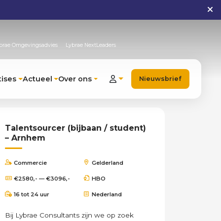
brae Omgevingsadvies
Lybrae NextLeaders
tises
Actueel
Over ons
Nieuwsbrief
Talentsourcer (bijbaan / student)
– Arnhem
Commercie
Gelderland
€2580,- — €3096,-
HBO
16 tot 24 uur
Nederland
Bij Lybrae Consultants zijn we op zoek