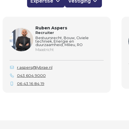
Expertise
Vestiging
Ruben Aspers
Recruiter
Bestuursrecht, Bouw, Civiele
techniek, Energie en
duurzaamheid, Milieu, RO
Maastricht
r.aspers@lybrae.nl
043 604 9000
06 43 16 84 19