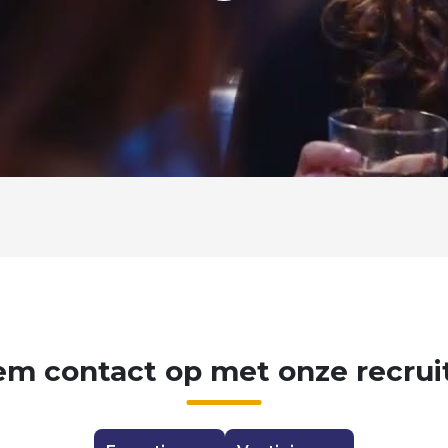
em
contact
op
met
onze
recrui