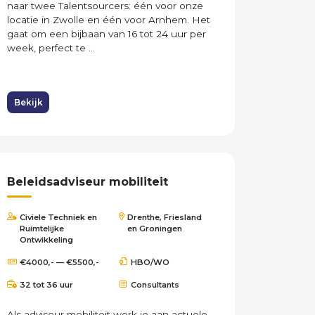
naar twee Talentsourcers: één voor onze
locatie in Zwolle en één voor Arnhem. Het
gaat om een bijbaan van 16 tot 24 uur per
week, perfect te ...
Bekijk
Beleidsadviseur mobiliteit
Civiele Techniek en
Drenthe, Friesland
Ruimtelijke
en Groningen
Ontwikkeling
€4000,- — €5500,-
HBO/WO
32 tot 36 uur
Consultants
Als adviseur mobiliteit werk je aan actuele