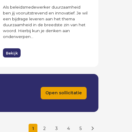
Als beleidsmedewerker duurzaamheid
ben jij vooruitstrevend en innovatief. Je wil
een bijdrage leveren aan het thema
duurzaamheid in de breedste zin van het
woord. Hierbij kun je denken aan
onderwerpen...
Bekijk
Open sollicitatie
1
2
3
4
5