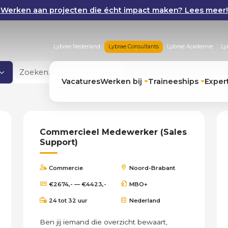
Werken aan projecten die écht impact maken? Lees meer!
Lybrae Nederland
Lybrae Consultants
Lybrae Academie
Ly
Zoeken
Vacatures
Werken bij
Traineeships
Exper
Commercieel Medewerker (Sales
Support)
Commercie
Noord-Brabant
€2674,- — €4423,-
MBO+
24 tot 32 uur
Nederland
Ben jij iemand die overzicht bewaart,