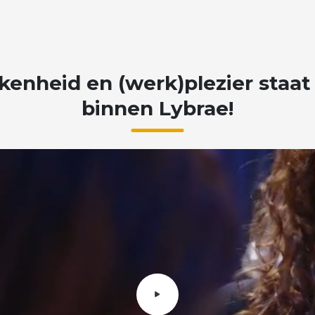
kenheid
en
(werk)plezier
staat
binnen
Lybrae!