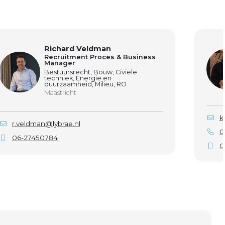
Richard Veldman
Recruitment Proces & Business
Manager
Bestuursrecht, Bouw, Civiele
techniek, Energie en
duurzaamheid, Milieu, RO
Maastricht
k
r.veldman@lybrae.nl
0
06-27450784
0