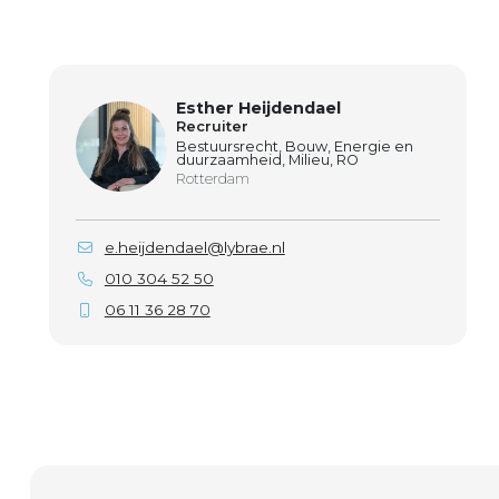
Esther Heijdendael
Recruiter
Bestuursrecht, Bouw, Energie en
duurzaamheid, Milieu, RO
Rotterdam
e.heijdendael@lybrae.nl
010 304 52 50
06 11 36 28 70