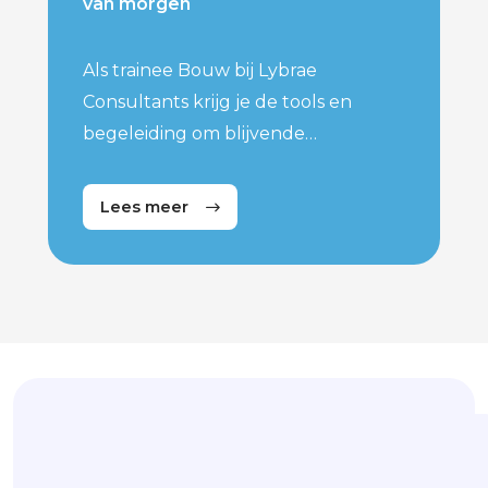
van morgen
Als trainee Bouw bij Lybrae
Consultants krijg je de tools en
begeleiding om blijvende
verandering te realiseren als
vergunningverlener of
Lees meer
toezichthouder bouw.