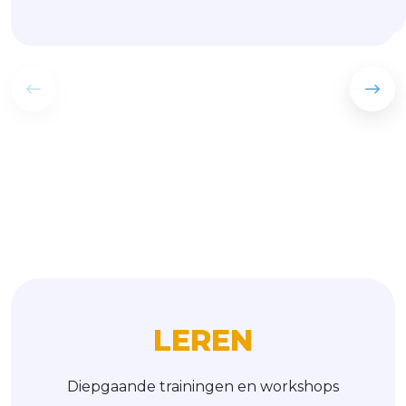
L
E
R
E
N
Diepgaande trainingen en workshops