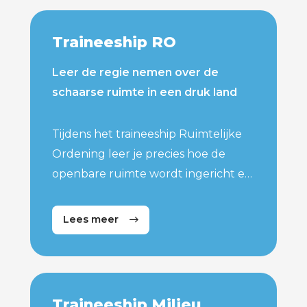
Traineeship RO
Leer de regie nemen over de
schaarse ruimte in een druk land
Tijdens het traineeship Ruimtelijke
Ordening leer je precies hoe de
openbare ruimte wordt ingericht en
gebruikt. Je duikt in actuele
uitdagingen zoals de woningnood,
Lees meer
duurzaam bouwen, mobiliteit en
infrastructuur en hoe je bijdraagt
aan een leefbare omgeving.
Traineeship Milieu