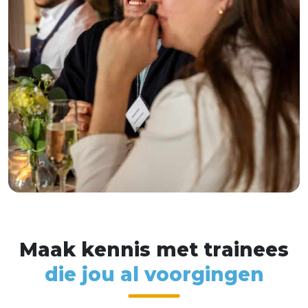
M
a
a
k
k
e
n
n
i
s
m
e
t
t
r
a
i
n
e
e
s
d
i
e
j
o
u
a
l
v
o
o
r
g
i
n
g
e
n