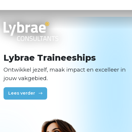
L
y
b
r
a
e
T
r
a
i
n
e
e
s
h
i
p
s
Ontwikkel jezelf, maak impact en excelleer in
jouw vakgebied.
Lees verder