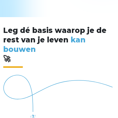
L
e
g
d
é
b
a
s
i
s
w
a
a
r
o
p
j
e
d
e
r
e
s
t
v
a
n
j
e
l
e
v
e
n
k
a
n
b
o
u
w
e
n
🚀