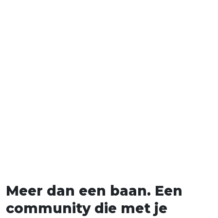
Coaching en feedback om jezelf
professioneel én persoonlijk te
ontwikkelen.
M
e
e
r
d
a
n
e
e
n
b
a
a
n
.
E
e
n
c
o
m
m
u
n
i
t
y
d
i
e
m
e
t
j
e