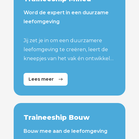
Word de expert in een duurzame
leefomgeving
Jij zet je in om een duurzamere
leefomgeving te creëren, leert de
kneepjes van het vak én ontwikkelt
je tot specialist op het gebied van
milieu. Als Trainee Milieu bij Lybrae
Lees meer
Consultants kun je kiezen voor een
toekomst als vergunningverlener of
toezichthouder milieu en/of energie.
Traineeship Bouw
Bouw mee aan de leefomgeving