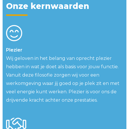
O
n
z
e
k
e
r
n
w
a
a
r
d
e
n
Plezier
Wij geloven in het belang van oprecht plezier
hebben in wat je doet als basis voor jouw functie.
Vanuit deze filosofie zorgen wij voor een
werkomgeving waar jij goed op je plek zit en met
veel energie kunt werken. Plezier is voor ons de
drijvende kracht achter onze prestaties.