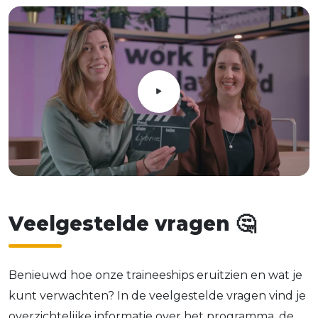
V
e
e
l
g
e
s
t
e
l
d
e
v
r
a
g
e
n
🤔
Benieuwd hoe onze traineeships eruitzien en wat je
kunt verwachten? In de veelgestelde vragen vind je
overzichtelijke informatie over het programma, de