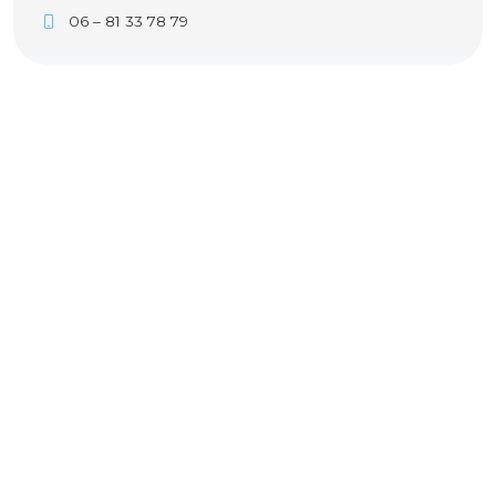
06 – 81 33 78 79
Naam
*
Voornaam
Achternaam
E-mail
*
Telefoon