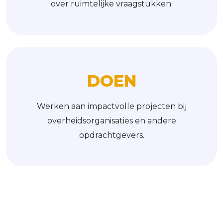
over ruimtelijke vraagstukken.
D
O
E
N
Werken aan impactvolle projecten bij
overheidsorganisaties en andere
opdrachtgevers.
G
R
O
E
I
E
N