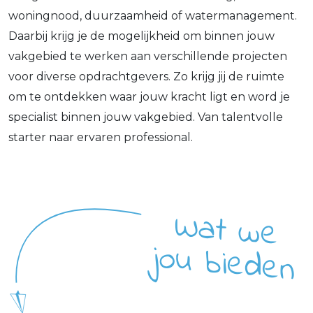
woningnood, duurzaamheid of watermanagement.
Daarbij krijg je de mogelijkheid om binnen jouw
vakgebied te werken aan verschillende projecten
voor diverse opdrachtgevers. Zo krijg jij de ruimte
om te ontdekken waar jouw kracht ligt en word je
specialist binnen jouw vakgebied. Van talentvolle
starter naar ervaren professional.
W
a
t w
e
u
b
ie
d
e
jo
n