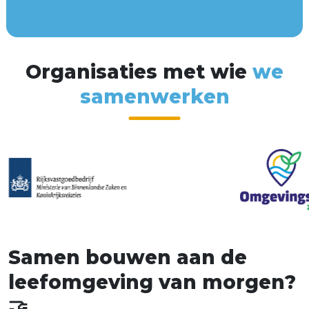
O
r
g
a
n
i
s
a
t
i
e
s
m
e
t
w
i
e
w
e
s
a
m
e
n
w
e
r
k
e
n
S
a
m
e
n
b
o
u
w
e
n
a
a
n
d
e
l
e
e
f
o
m
g
e
v
i
n
g
v
a
n
m
o
r
g
e
n
?
🤝