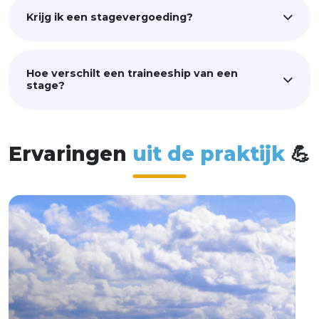
Krijg ik een stagevergoeding?
Hoe verschilt een traineeship van een
stage?
E
r
v
a
r
i
n
g
e
n
u
i
t
d
e
p
r
a
k
t
i
j
k
💪