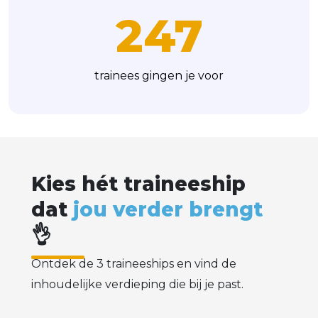
251
trainees gingen je voor
K
i
e
s
h
é
t
t
r
a
i
n
e
e
s
h
i
p
d
a
t
j
o
u
v
e
r
d
e
r
b
r
e
n
g
t
👌
Ontdek de 3 traineeships en vind de
inhoudelijke verdieping die bij je past.