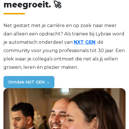
m
e
e
g
r
o
e
i
t
.
🚀
Net gestart met je carrière en op zoek naar meer
dan alleen een opdracht? Als trainee bij Lybrae word
je automatisch onderdeel van
NXT GEN
: dé
community voor young professionals tot 30 jaar. Een
plek waar je collega’s ontmoet die net als jij willen
groeien, leren én plezier maken.
Ontdek NXT GEN →